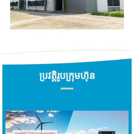
ប្រវត្តិរូប​ក្រុមហ៊ុន