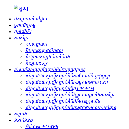
ថ្មសម្រាប់លំនៅដ្ឋាន
ថ្ម​ពាណិជ្ជកម្ម
ថ្មអាំងវឺរទ័រ
ការគាំទ្រ
ការទាញយក
វីដេអូបង្ហាញផលិតផល
វីដេអូសាកល្បងទំនាក់ទំនង
វីដេអូរោងចក្រ
សំណួរដែលសួរញឹកញាប់អំពីការផ្ទុកថ្មសូឡា
សំណួរដែលសួរញឹកញាប់អំពីការណែនាំទិញថ្មសូឡា
សំណួរដែលសួរញឹកញាប់អំពីការផ្ទុកថាមពល C&I
សំណួរដែលសួរញឹកញាប់អំពីថ្ម LiFePO4
សំណួរដែលសួរញឹកញាប់អំពីវិញ្ញាបនបត្រ និងការគាំទ្រ
សំណួរដែលសួរញឹកញាប់អំពីព័ត៌មានក្រុមហ៊ុន
សំណួរដែលសួរញឹកញាប់អំពីការផ្ទុកថាមពលលំនៅដ្ឋាន
គម្រោង
ទំនាក់ទំនង
អំពី YouthPOWER