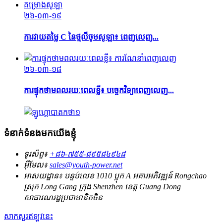
២៦-០៣-១៩
ការវាយតម្លៃ C នៃថ្មលីចូមសូឡា៖ ពេញលេញ...
២៦-០៣-១៨
ការផ្ទុកថាមពលរយៈពេលខ្លី៖ បច្ចេកវិទ្យាពេញលេញ...
ទំនាក់ទំនងមកយើងខ្ញុំ
ទូរស័ព្ទ៖
+៨៦-៧៥៥-៨៩៥៨៤៩៤៨
អ៊ីមែល៖
sales@youth-power.net
អាសយដ្ឋាន៖
បន្ទប់លេខ 1010 ប្លុក A អគារអភិវឌ្ឍន៍ Rongchao
ស្រុក Long Gang ក្រុង Shenzhen ខេត្ត Guang Dong
សាធារណរដ្ឋប្រជាមានិតចិន
សាកសួរឥឡូវនេះ