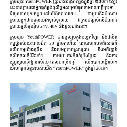
ក្រុមហ៊ុន YouthPOWER ត្រូវបានបង្កើតឡើងក្នុងឆ្នាំ ២០០៣ ឥឡូវ
នេះបានក្លាយជាអ្នកផ្គត់ផ្គង់ថ្មលីចូមសម្រាប់ផ្ទុកថាមពលពន្លឺព្រះអា
ទិត្យឈានមុខគេមួយនៅលើពិភពលោក។ ជាមួយនឹងដំណោះ
ស្រាយផ្ទុកថាមពលយ៉ាងទូលំទូលាយ វាគ្របដណ្តប់លើដំណោះ
ស្រាយថ្មលីចូមវ៉ុល 24V, 48V និងខ្ពស់ជាងនេះ។
ក្រុមហ៊ុន YouthPOWER បានចូលរួមក្នុងបច្ចេកវិទ្យា និងផលិត
កម្មថ្មអស់រយៈពេលជិត 20 ឆ្នាំមកហើយ ដោយមានបទពិសោធន៍
ផលិតកម្មយ៉ាងច្រើន និងសមត្ថភាពស្រាវជ្រាវ និងអភិវឌ្ឍន៍
ផលិតផលថ្មីដ៏រឹងមាំ។ តាមរយៈការខិតខំប្រឹងប្រែង និងការ
ផ្សព្វផ្សាយទីផ្សារអស់រយៈពេលជាច្រើនឆ្នាំ យើងបានបង្កើតម៉ាក
យីហោផ្ទាល់ខ្លួនរបស់យើង "YouthPOWER" ក្នុងឆ្នាំ 2019។