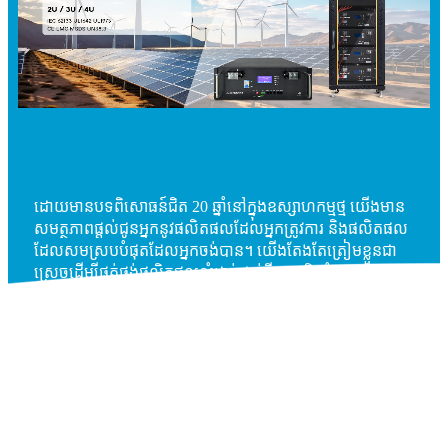
ដោយមានបទពិសោធន៍ជិត 20 ឆ្នាំនៅក្នុងឧស្សាហកម្មថ្ម យើងមាន
សមត្ថភាពផ្តល់ជូនអ្នកនូវផលិតផលដែលអ្នកត្រូវការ និងផលិតផល
ដែលសមស្របបំផុតដែលអ្នកចង់បាន។ យើងតែងតែត្រៀមខ្លួនជា
ស្រេចដើម្បីផ្គត់ផ្គង់ផលិតផលលំដាប់ថ្នាក់ទីមួយ និងបំពេញតម្រូវការ
ផ្សេងៗរបស់អតិថិជន។