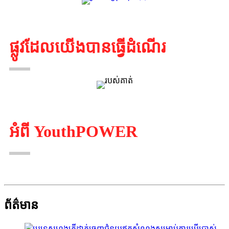
ផ្លូវដែលយើងបានធ្វើដំណើរ
អំពី YouthPOWER
ព័ត៌មាន