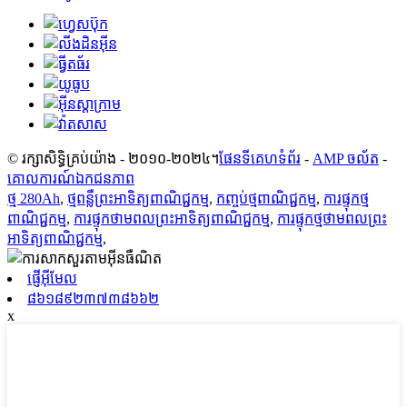
© រក្សាសិទ្ធិគ្រប់យ៉ាង - ២០១០-២០២៤។
ផែនទីគេហទំព័រ
-
AMP ចល័ត
-
គោលការណ៍ឯកជនភាព
ថ្ម 280Ah
,
ថ្មពន្លឺព្រះអាទិត្យពាណិជ្ជកម្ម
,
កញ្ចប់ថ្មពាណិជ្ជកម្ម
,
ការផ្ទុកថ្ម
ពាណិជ្ជកម្ម
,
ការផ្ទុកថាមពលព្រះអាទិត្យពាណិជ្ជកម្ម
,
ការផ្ទុកថ្មថាមពលព្រះ
អាទិត្យពាណិជ្ជកម្ម
,
ផ្ញើអ៊ីមែល
៨៦១៨៩២៣៧៣៨៦៦២
x