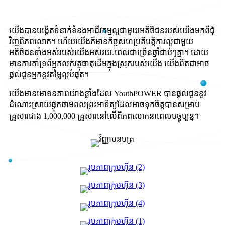
យើងបានបង្កើតទំនាក់ទំនងអាជីវកម្មល្អជាមួយអតិថិជនរបស់យើងមកពីជុំ
វិញពិភពលោក។ ហើយយើងក៏មានកិច្ចសហប្រតិបត្តិការល្អជាមួយ
អតិថិជនទាំងអស់របស់យើងអស់រយៈពេលជាច្រើនឆ្នាំជាប់ៗគ្នា។ ដោយ
មានការគាំទ្រពីអ្នកលក់វត្ថុធាតុដើមក្នុងស្រុករបស់យើង យើងពិតជាអាច
ផ្តល់ជូនអ្នកនូវតម្លៃល្អបំផុត។
យើងមានមោទនភាពយ៉ាងខ្លាំងដែល YouthPOWER បានផ្តល់ជូននូវ
ដំណោះស្រាយផ្ទុកថាមពលព្រះអាទិត្យដែលអាចទុកចិត្តបានសម្រាប់
គ្រួសារជាង 1,000,000 គ្រួសារនៅលើពិភពលោកនាពេលបច្ចុប្បន្ន។