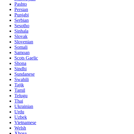
Pashto
Persian
Punjabi
Serbian
Sesotho
Sinhala
Slovak
Slovenian
Somali
Samoan
Scots Gaelic
Shona
Sindhi
Sundanese
Swahili
Tajik
Tamil
Telugu
Thai
Ukrainian
Urdu
Uzbek
Vietnamese
Welsh
Xhosa