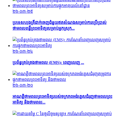
២៦-០៣-២៥
ប្រទេសហុងគ្រីដាក់ចេញជំនួយឥតសំណងសម្រាប់ការប្រើប្រាស់
ថាមពលពន្លឺព្រះអាទិត្យសម្រាប់អ្នកស្រុក...
២៦-០៣-២៤
ប្រព័ន្ធគ្រប់គ្រងថាមពល (EMS): ពេញលេញ ...
២៦-០៣-២០
អាណត្តិថាមពលព្រះអាទិត្យរបស់ចក្រភពអង់គ្លេសជំរុញថាមពលព្រះ
អាទិត្យ និងថាមពល...