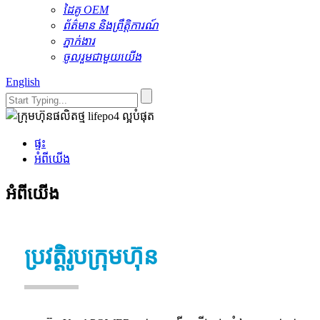
ដៃគូ OEM
ព័ត៌មាន និងព្រឹត្តិការណ៍
ភ្នាក់ងារ
ចូលរួមជាមួយយើង
English
ផ្ទះ
អំពីយើង
អំពីយើង
ប្រវត្តិរូប​ក្រុមហ៊ុន