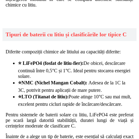
chimice cu litiu.
Tipuri de baterii cu litiu și clasificările lor tipice C
Diferite compoziții chimice ale litiului au capacități diferite:
⭐ LiFePO4 (fosfat de litiu-fier):
De obicei, descărcare
continuă între 0,5°C și 1°C. Ideal pentru stocarea energiei
solare.
⭐
NMC (Nichel Mangan Cobalt):
Adesea de la 1C la
3C, potrivit pentru aplicații de mare putere.
⭐
LTO (Titanat de litiu):
Poate atinge 10°C sau mai mult,
excelent pentru cicluri rapide de încărcare/descărcare.
Pentru sistemele de baterii solare cu litiu, LiFePO4 este preferat
pe scară largă datorită stabilității, duratei lungi de viață și
cerințelor moderate de clasificare C.
Înainte de a alege un tip de baterie, este esențial să calculați exact