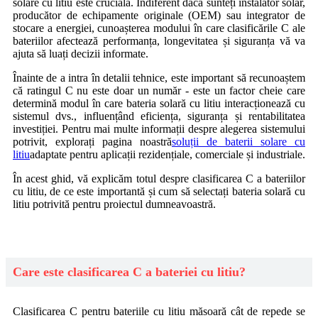
solare cu litiu este crucială. Indiferent dacă sunteți instalator solar,
producător de echipamente originale (OEM) sau integrator de
stocare a energiei, cunoașterea modului în care clasificările C ale
bateriilor afectează performanța, longevitatea și siguranța vă va
ajuta să luați decizii informate.
Înainte de a intra în detalii tehnice, este important să recunoaștem
că ratingul C nu este doar un număr - este un factor cheie care
determină modul în care bateria solară cu litiu interacționează cu
sistemul dvs., influențând eficiența, siguranța și rentabilitatea
investiției. Pentru mai multe informații despre alegerea sistemului
potrivit, explorați pagina noastră
soluții de baterii solare cu
litiu
adaptate pentru aplicații rezidențiale, comerciale și industriale.
În acest ghid, vă explicăm totul despre clasificarea C a bateriilor
cu litiu, de ce este importantă și cum să selectați bateria solară cu
litiu potrivită pentru proiectul dumneavoastră.
Care este clasificarea C a bateriei cu litiu?
Clasificarea C pentru bateriile cu litiu măsoară cât de repede se