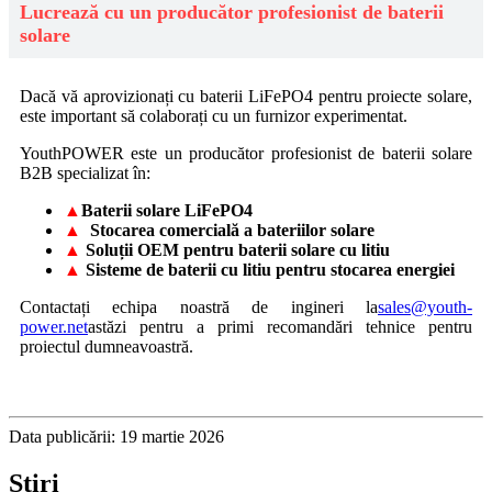
Lucrează cu un producător profesionist de baterii
solare
Dacă vă aprovizionați cu baterii LiFePO4 pentru proiecte solare,
este important să colaborați cu un furnizor experimentat.
YouthPOWER este un producător profesionist de baterii solare
B2B specializat în:
▲
Baterii solare LiFePO4
▲
Stocarea comercială a bateriilor solare
▲
Soluții OEM pentru baterii solare cu litiu
▲
Sisteme de baterii cu litiu pentru stocarea energiei
Contactați echipa noastră de ingineri la
sales@youth-
power.net
astăzi pentru a primi recomandări tehnice pentru
proiectul dumneavoastră.
Data publicării: 19 martie 2026
Ştiri