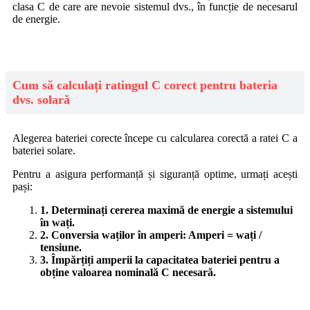
clasa C de care are nevoie sistemul dvs., în funcție de necesarul
de energie.
Cum să calculați ratingul C corect pentru bateria
dvs. solară
Alegerea bateriei corecte începe cu calcularea corectă a ratei C a
bateriei solare.
Pentru a asigura performanță și siguranță optime, urmați acești
pași:
1. Determinați cererea maximă de energie a sistemului
în wați.
2. Conversia waților în amperi: Amperi = wați /
tensiune.
3. Împărțiți amperii la capacitatea bateriei pentru a
obține valoarea nominală C necesară.