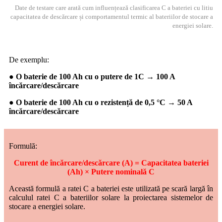
Date de testare care arată cum influențează clasificarea C a bateriei cu litiu
capacitatea de descărcare și comportamentul termic al bateriilor de stocare a
energiei solare.
De exemplu:
● O baterie de 100 Ah cu o putere de 1C → 100 A
încărcare/descărcare
● O baterie de 100 Ah cu o rezistență de 0,5 °C → 50 A
încărcare/descărcare
Formulă:
Curent de încărcare/descărcare (A) = Capacitatea bateriei
(Ah) × Putere nominală C
Această formulă a ratei C a bateriei este utilizată pe scară largă în
calculul ratei C a bateriilor solare la proiectarea sistemelor de
stocare a energiei solare.