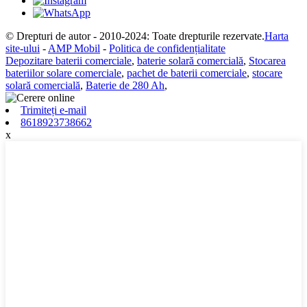
© Drepturi de autor - 2010-2024: Toate drepturile rezervate.
Harta
site-ului
-
AMP Mobil
-
Politica de confidențialitate
Depozitare baterii comerciale
,
baterie solară comercială
,
Stocarea
bateriilor solare comerciale
,
pachet de baterii comerciale
,
stocare
solară comercială
,
Baterie de 280 Ah
,
Trimiteți e-mail
8618923738662
x