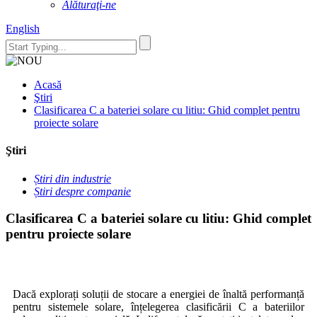
Alăturaţi-ne
English
Acasă
Ştiri
Clasificarea C a bateriei solare cu litiu: Ghid complet pentru
proiecte solare
Ştiri
Știri din industrie
Știri despre companie
Clasificarea C a bateriei solare cu litiu: Ghid complet
pentru proiecte solare
Dacă explorați soluții de stocare a energiei de înaltă performanță
pentru sistemele solare, înțelegerea clasificării C a bateriilor