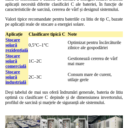
aplicații necesită diferite clasificări C ale bateriei, în funcție de
caracteristicile de sarcină, cererea de vârf și designul sistemului.
Valori tipice recomandate pentru bateriile cu litiu de tip C, bazate
pe aplicații reale de stocare a energiei solare.
Aplicație
Clasificare tipică C
Note
Stocare
Optimizat pentru încărcăturile
solară
0,5°C–1°C
zilnice ale gospodăriei
rezidențială
Stocare
Gestionează cererea de vârf
solară
1C–2C
mai mare
comercială
Stocare
Consum mare de curent,
solară
2C–3C
utilaje grele
industrială
Deși tabelul de mai sus oferă îndrumări generale, bateria de litiu
optimă cu clasificare C depinde și de dimensiunea invertorului,
profilul de sarcină și marjele de siguranță ale sistemului.