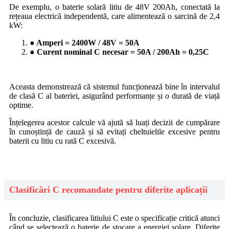
De exemplu, o baterie solară litiu de 48V 200Ah, conectată la
rețeaua electrică independentă, care alimentează o sarcină de 2,4
kW:
● Amperi = 2400W / 48V = 50A
● Curent nominal C necesar = 50A / 200Ah = 0,25C
Aceasta demonstrează că sistemul funcționează bine în intervalul
de clasă C al bateriei, asigurând performanțe și o durată de viață
optime.
Înțelegerea acestor calcule vă ajută să luați decizii de cumpărare
în cunoștință de cauză și să evitați cheltuielile excesive pentru
baterii cu litiu cu rată C excesivă.
Clasificări C recomandate pentru diferite aplicații
În concluzie, clasificarea litiului C este o specificație critică atunci
când se selectează o baterie de stocare a energiei solare. Diferite