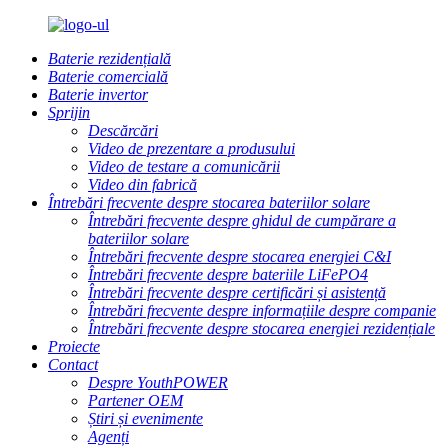
Baterie rezidențială
Baterie comercială
Baterie invertor
Sprijin
Descărcări
Video de prezentare a produsului
Video de testare a comunicării
Video din fabrică
Întrebări frecvente despre stocarea bateriilor solare
Întrebări frecvente despre ghidul de cumpărare a
bateriilor solare
Întrebări frecvente despre stocarea energiei C&I
Întrebări frecvente despre bateriile LiFePO4
Întrebări frecvente despre certificări și asistență
Întrebări frecvente despre informațiile despre companie
Întrebări frecvente despre stocarea energiei rezidențiale
Proiecte
Contact
Despre YouthPOWER
Partener OEM
Știri și evenimente
Agenți