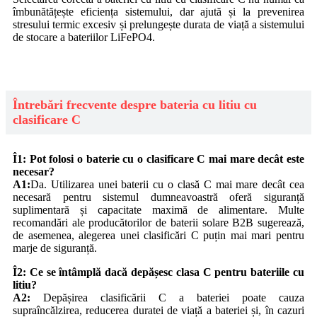
îmbunătățește eficiența sistemului, dar ajută și la prevenirea
stresului termic excesiv și prelungește durata de viață a sistemului
de stocare a bateriilor LiFePO4.
Întrebări frecvente despre bateria cu litiu cu
clasificare C
Î1: Pot folosi o baterie cu o clasificare C mai mare decât este
necesar?
A1:
Da. Utilizarea unei baterii cu o clasă C mai mare decât cea
necesară pentru sistemul dumneavoastră oferă siguranță
suplimentară și capacitate maximă de alimentare. Multe
recomandări ale producătorilor de baterii solare B2B sugerează,
de asemenea, alegerea unei clasificări C puțin mai mari pentru
marje de siguranță.
Î2: Ce se întâmplă dacă depășesc clasa C pentru bateriile cu
litiu?
A2:
Depășirea clasificării C a bateriei poate cauza
supraîncălzirea, reducerea duratei de viață a bateriei și, în cazuri