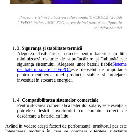
Prezentare tehnică a bateriei solare YouthPOWER 51.2V 200Ah
LiFePO4, inclusiv SOC, FCC, curent de încărcare și configurația
celulelor bateriei
3. Siguranță și stabilitate termică
Alegerea clasificării C corecte pentru bateriile cu litiu
minimizează riscurile de supraîncălzire și îmbunătățește
siguranța sistemului. Alegerea unor baterii fiabile
Sisteme
de baterii solare LiFePO4
este deosebit de importantă
pentru menținerea unei producții stabile și protejarea
investiției în stocarea energiei.
4. Compatibilitatea sistemelor comerciale
Pentru stocarea comercială a bateriilor solare, este esențială
potrivirea ieșirii invertorului cu curentul corect de
descărcare a bateriei cu litiu.
Având în vedere acești factori de performanță, următorul pas este
înțelegerea modului în care se compară diferitele substanțe