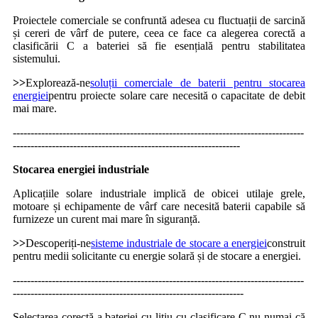
Proiectele comerciale se confruntă adesea cu fluctuații de sarcină
și cereri de vârf de putere, ceea ce face ca alegerea corectă a
clasificării C a bateriei să fie esențială pentru stabilitatea
sistemului.
>>
Explorează-ne
soluții comerciale de baterii pentru stocarea
energiei
pentru proiecte solare care necesită o capacitate de debit
mai mare.
----------------------------------------------------------------------------------
----------------------------------------------------------------
Stocarea energiei industriale
Aplicațiile solare industriale implică de obicei utilaje grele,
motoare și echipamente de vârf care necesită baterii capabile să
furnizeze un curent mai mare în siguranță.
>>
Descoperiți-ne
sisteme industriale de stocare a energiei
construit
pentru medii solicitante cu energie solară și de stocare a energiei.
----------------------------------------------------------------------------------
-----------------------------------------------------------------
Selectarea corectă a bateriei cu litiu cu clasificare C nu numai că