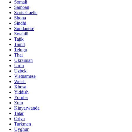
Somali
Samoan
Scots Gaelic
Shona
Sindhi
Sundanese
Swahili
Tajik
Tamil
Telugu
Thai
Ukrainian
Urdu
Uzbek
Vietnamese
Welsh
Xhosa
Yiddish
Yoruba
Zulu
Kinyarwanda
Tatar
Oriya
Turkmen
Uyghur