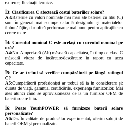
extreme, fluctuații termice.
Î3: Clasificarea C afectează costul bateriilor solare?
A3:
Bateriile cu valori nominale mai mari ale bateriei cu litiu (C)
sunt în general mai scumpe datorită designului și materialelor
îmbunătățite, dar oferă performanțe mai bune pentru aplicațiile cu
cerere mare.
Î4: Curentul nominal C este același cu curentul nominal pe
oră?
A4:
Nu. Amperi-oră (Ah) măsoară capacitatea, în timp ce clasa C
măsoară viteza de încărcare/descărcare în raport cu acea
capacitate.
Î5: Ce ar trebui să verifice cumpărătorii pe lângă ratingul
C?
A5:
Cumpărătorii profesioniști ar trebui să ia în considerare și:
durata de viață, garanția, certificările, experiența furnizorilor. Mai
ales atunci când se aprovizionează de la un furnizor OEM de
baterii solare litiu.
Î6: Poate YouthPOWER să furnizeze baterii solare
personalizate?
A6:
Da. În calitate de producător experimentat, oferim soluții de
baterii OEM și personalizate.