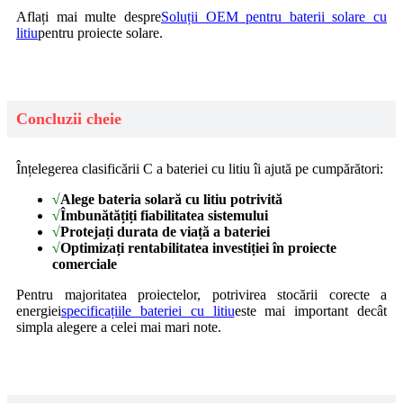
Aflați mai multe despre
Soluții OEM pentru baterii solare cu
litiu
pentru proiecte solare.
Concluzii cheie
Înțelegerea clasificării C a bateriei cu litiu îi ajută pe cumpărători:
√
Alege bateria solară cu litiu potrivită
√
Îmbunătățiți fiabilitatea sistemului
√
Protejați durata de viață a bateriei
√
Optimizați rentabilitatea investiției în proiecte
comerciale
Pentru majoritatea proiectelor, potrivirea stocării corecte a
energiei
specificațiile bateriei cu litiu
este mai important decât
simpla alegere a celei mai mari note.