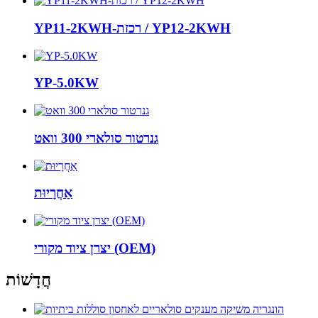
YP11-2KWH-רכזת / YP12-2KWH
YP-5.0KW
גנרטור סולארי 300 וואט
אַחֲרָיוּת
יצרן ציוד מקורי (OEM)
חֲדָשׁוֹת