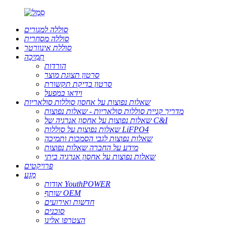
סוללה למגורים
סוללה מסחרית
סוללת אינוורטר
תְמִיכָה
הורדות
סרטון תצוגת מוצר
סרטון בדיקת תקשורת
וידאו במפעל
שאלות נפוצות על אחסון סוללות סולאריות
מדריך קניית סוללות סולאריות - שאלות נפוצות
שאלות נפוצות על אחסון אנרגיה של C&I
שאלות נפוצות על סוללות LiFPO4
שאלות נפוצות לגבי הסמכות ותמיכה
מידע על החברה שאלות נפוצות
שאלות נפוצות על אחסון אנרגיה ביתי
פרויקטים
מַגָע
אודות YouthPOWER
שותף OEM
חדשות ואירועים
סוכנים
הצטרפו אלינו