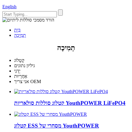
English
בַּיִת
תְמִיכָה
תְמִיכָה
קָטָלוֹג
גיליון נתונים
יָדָנִי
אַחֲרָיוּת
אני צריך OEM
קטלוג סוללות סולאריות YouthPOWER LiFePO4
קטלוג ESS מסחרי של YouthPOWER