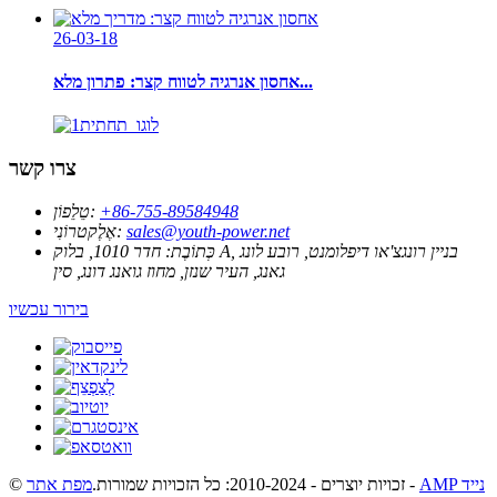
26-03-18
אחסון אנרגיה לטווח קצר: פתרון מלא...
צרו קשר
‎+86-755-89584948
טֵלֵפוֹן:
sales@youth-power.net
אֶלֶקטרוֹנִי:
כְּתוֹבֶת:
חדר 1010, בלוק A, בניין רונגצ'או דיפלומנט, רובע לונג
גאנג, העיר שנזן, מחוז גואנג דונג, סין
בירור עכשיו
AMP נייד
-
© זכויות יוצרים - 2010-2024: כל הזכויות שמורות.
מפת אתר