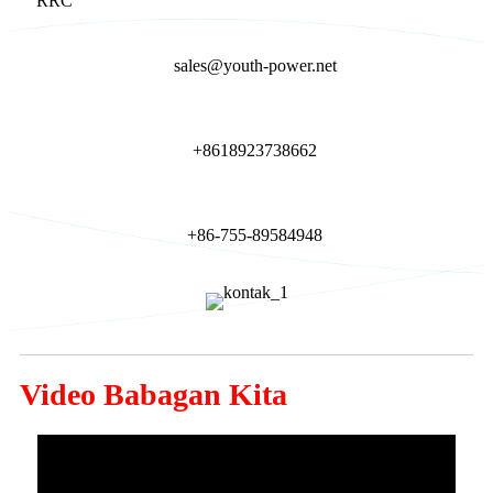
RRC
sales@youth-power.net
+8618923738662
+86-755-89584948
Video Babagan Kita