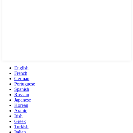
English
French
German
Portuguese
Spanish
Russian
Japanese
Korean
Arabic
Irish
Greek
Turkish
Italian