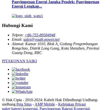
Panyimpenan Energi Jangka Pendek: Panyimpenan
Energi Lengkap...
Hubungi Kami
Telpon:
+86-755-89584948
Email:
sales@youth-power.net
Alamat:
Kamar 1010, Blok A, Gedung Pengembangan
Rongchao, Distrik Long Gang, Kota Shenzhen, Provinsi
Guang Dong, RRC
PITAKONAN SAIKI
© Hak Cipta - 2010-2024: Kabeh Hak Dilindhungi Undhang-
undhang.
Peta Situs
-
AMP Mobile
-
Kebijakan Privasi
paket baterei komersial
,
Panyimpenan Baterai Komersial
,