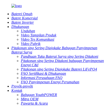
Baterei Omah
Batere Komersial
Batere Inverter
Dhukungan
Unduhan
Video Tampilan Produk
Video Tes Komunikasi
Video Pabrik
Pitakonan sing Sering Diajokake Babagan Panyimpenan
Baterai Surya
Pandhuan Tuku Baterai Surya sing Sering Ditakoni
Pitakonan sing Sering Ditakoni babagan Panyimpenan
Energi C&I
Pitakonan sing Sering Diajokake Baterei LiFePO4
FAQ Sertifikasi & Dhukungan
Informasi Perusahaan FAQ
FAQ Panyimpenan Energi Perumahan
Proyèk-proyèk
Kontak
Babagan YouthPOWER
Mitra OEM
Pawarta & Acara