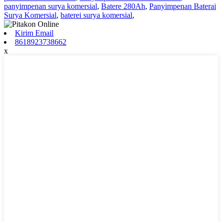
panyimpenan surya komersial
,
Batere 280Ah
,
Panyimpenan Baterai
Surya Komersial
,
baterei surya komersial
,
Kirim Email
8618923738662
x