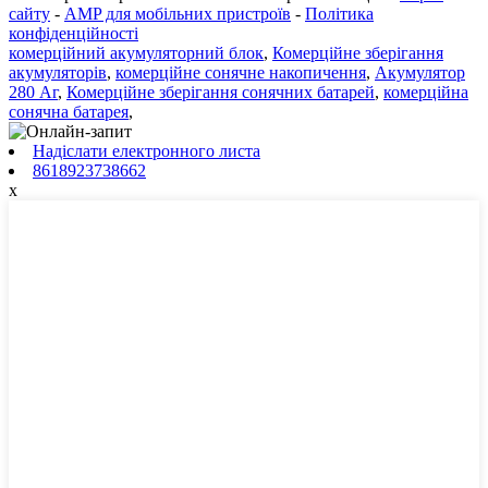
сайту
-
AMP для мобільних пристроїв
-
Політика
конфіденційності
комерційний акумуляторний блок
,
Комерційне зберігання
акумуляторів
,
комерційне сонячне накопичення
,
Акумулятор
280 Аг
,
Комерційне зберігання сонячних батарей
,
комерційна
сонячна батарея
,
Надіслати електронного листа
8618923738662
x