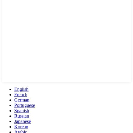
English
French
German
Portuguese
Spanish
Russian
Japanese
Korean
Arabic