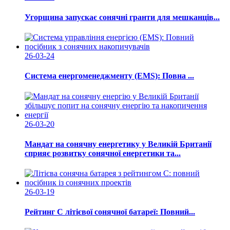
Угорщина запускає сонячні гранти для мешканців...
26-03-24
Система енергоменеджменту (EMS): Повна ...
26-03-20
Мандат на сонячну енергетику у Великій Британії
сприяє розвитку сонячної енергетики та...
26-03-19
Рейтинг C літієвої сонячної батареї: Повний...