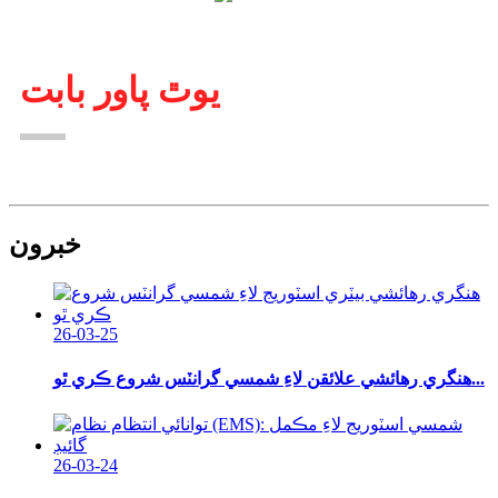
يوٿ پاور بابت
خبرون
26-03-25
هنگري رهائشي علائقن لاءِ شمسي گرانٽس شروع ڪري ٿو...
26-03-24