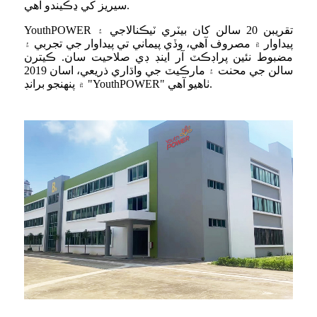
سيريز کي ڍڪيندو آهي.
YouthPOWER تقريبن 20 سالن کان بيٽري ٽيڪنالاجي ۽
پيداوار ۾ مصروف آهي، وڏي پيماني تي پيداوار جي تجربي ۽
مضبوط نئين پراڊڪٽ آر اينڊ ڊي صلاحيت سان. ڪيترن
سالن جي محنت ۽ مارڪيٽ جي واڌاري ذريعي، اسان 2019
۾ پنهنجو برانڊ "YouthPOWER" ٺاهيو آهي.