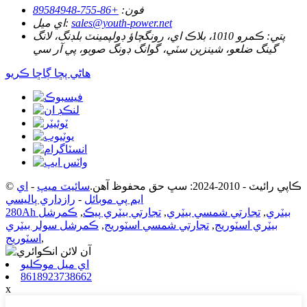
فون:
+86-755-89584948
sales@youth-power.net
اي ميل:
پتي:
ڪمرو 1010، بلاڪ اي، رونگچاؤ ڊولپمينٽ بلڊنگ، لانگ
گينگ ضلعو، شينزين سٽي، گوانگ ڊونگ صوبو، پي آر سي
هاڻي پڇا ڳاڇا ڪريو
© ڪاپي رائيٽ - 2010-2024: سڀ حق محفوظ آهن.
سائيٽ ميپ
-
اي
ايم پي موبائل
-
رازداري پاليسي
280Ah بيٽري
,
تجارتي شمسي بيٽري
,
تجارتي بيٽري پيڪ
,
ڪمرشل
بيٽري اسٽوريج
,
تجارتي شمسي اسٽوريج
,
ڪمرشل سولر بيٽري
,
اسٽوريج
اي ميل موڪليو
8618923738662
x