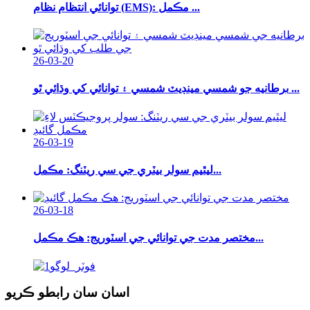
توانائي انتظام نظام (EMS): مڪمل ...
26-03-20
برطانيه جو شمسي مينڊيٽ شمسي ۽ توانائي کي وڌائي ٿو ...
26-03-19
ليٿيم سولر بيٽري جي سي ريٽنگ: مڪمل...
26-03-18
مختصر مدت جي توانائي جي اسٽوريج: هڪ مڪمل...
اسان سان رابطو ڪريو