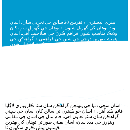
بيٽري انڊسٽري ۾ تقريبن 20 سالن جي تجربي سان، اسان
وٽ توهان کي گهربل شيون ۽ توهان جي گهربل سڀ کان
وڌيڪ مناسب شيون فراهم ڪرڻ جي صلاحيت آهي. اسان
هميشه پهرين درجي جي شين جي فراهمي ۽ گراهڪن جي
مختلف ضرورتن کي پورو ڪرڻ لاءِ تيار آهيون.
اسان سڄي دنيا جي پنهنجن گراهڪن سان سٺا ڪاروباري لاڳاپا
قائم ڪيا آهن. ۽ اسان جو ڪيترن ئي سالن کان اسان جي سڀني
گراهڪن سان سٺو تعاون آهي. خام مال جي اسان جي مقامي
وينڊرز جي مدد سان، اسان يقيني طور تي توهان کي بهترين
قيمتون پيش ڪري سگهون ٿا.