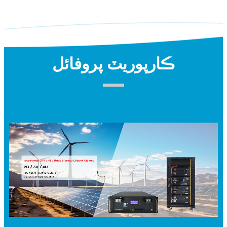
ڪارپوريٽ پروفائل