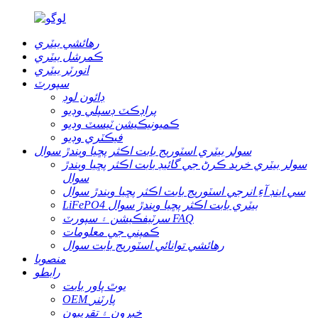
رهائشي بيٽري
ڪمرشل بيٽري
انورٽر بيٽري
سپورٽ
ڊائون لوڊ
پراڊڪٽ ڊسپلي وڊيو
ڪميونيڪيشن ٽيسٽ وڊيو
فيڪٽري وڊيو
سولر بيٽري اسٽوريج بابت اڪثر پڇيا ويندڙ سوال
سولر بيٽري خريد ڪرڻ جي گائيڊ بابت اڪثر پڇيا ويندڙ
سوال
سي اينڊ آءِ انرجي اسٽوريج بابت اڪثر پڇيا ويندڙ سوال
LiFePO4 بيٽري بابت اڪثر پڇيا ويندڙ سوال
سرٽيفڪيشن ۽ سپورٽ FAQ
ڪمپني جي معلومات
رهائشي توانائي اسٽوريج بابت سوال
منصوبا
رابطو
يوٿ پاور بابت
OEM پارٽنر
خبرون ۽ تقريبون