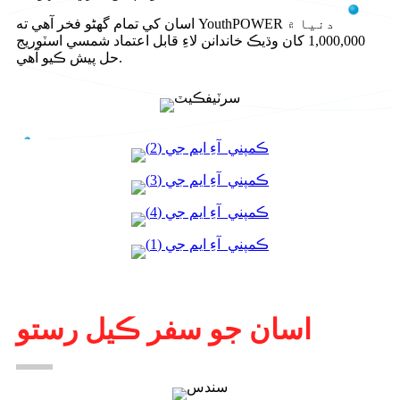
اسان کي تمام گهڻو فخر آهي ته YouthPOWER دنيا ۾
1,000,000 کان وڌيڪ خاندانن لاءِ قابل اعتماد شمسي اسٽوريج
حل پيش ڪيو آهي.
اسان جو سفر ڪيل رستو