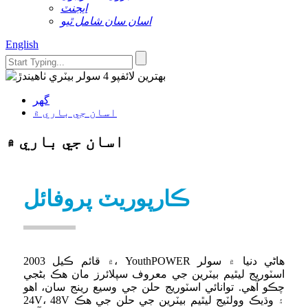
ايجنٽ
اسان سان شامل ٿيو
English
گھر
اسان جي باري ۾
اسان جي باري ۾
ڪارپوريٽ پروفائل
2003 ۾ قائم ڪيل، YouthPOWER هاڻي دنيا ۾ سولر
اسٽوريج ليٿيم بيٽرين جي معروف سپلائرز مان هڪ بڻجي
چڪو آهي. توانائي اسٽوريج حلن جي وسيع رينج سان، اهو
24V، 48V ۽ وڌيڪ وولٽيج ليٿيم بيٽرين جي حلن جي هڪ