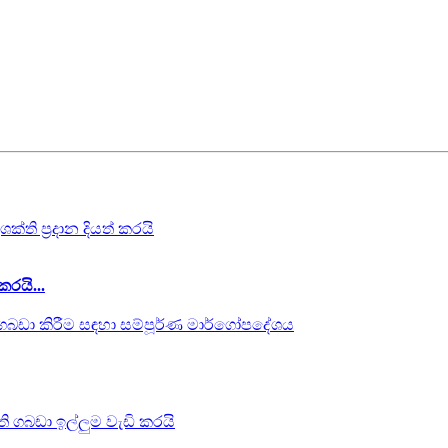
කරයි...