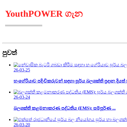
YouthPOWER ගැන
පුවත්
26-03-25
හංගේරියාව පදිංචිකරුවන් සඳහා සූර්ය බලශක්ති ප්‍රදාන දියත් 
26-03-24
බලශක්ති කළමනාකරණ පද්ධතිය (EMS): සම්පූර්ණ ...
26-03-20