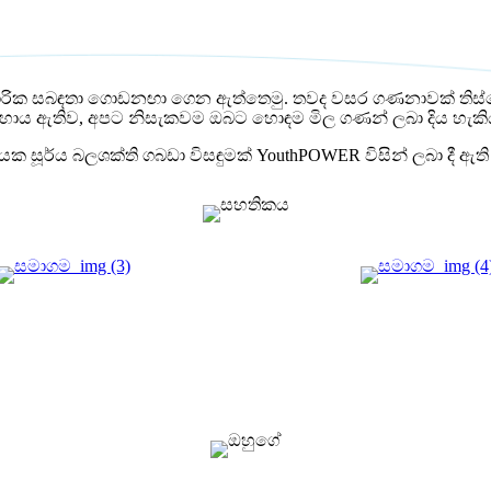
යාපාරික සබඳතා ගොඩනඟා ගෙන ඇත්තෙමු. තවද වසර ගණනාවක් ති
 සහාය ඇතිව, අපට නිසැකවම ඔබට හොඳම මිල ගණන් ලබා දිය හැකි
සදායක සූර්ය බලශක්ති ගබඩා විසඳුමක් YouthPOWER විසින් ලබා දී