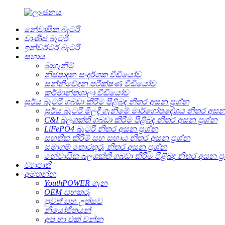
නේවාසික බැටරි
වාණිජ බැටරි
ඉන්වර්ටර් බැටරි
සහාය
බාගැනීම්
නිෂ්පාදන සංදර්ශක වීඩියෝව
සන්නිවේදන පරීක්ෂණ වීඩියෝව
කර්මාන්තශාලා වීඩියෝව
සූර්ය බැටරි ගබඩා කිරීම පිළිබඳ නිතර අසන ප්‍රශ්න
සූර්ය බැටරි මිලදී ගැනීමේ මාර්ගෝපදේශය නිතර අසන ප
C&I බලශක්ති ගබඩා කිරීම පිළිබඳ නිතර අසන ප්‍රශ්න
LiFePO4 බැටරි නිතර අසන ප්‍රශ්න
සහතික කිරීම් සහ සහාය නිතර අසන ප්‍රශ්න
සමාගම් තොරතුරු නිතර අසන ප්‍රශ්න
නේවාසික බලශක්ති ගබඩා කිරීම පිළිබඳ නිතර අසන ප්‍
ව්‍යාපෘති
අමතන්න
YouthPOWER ගැන
OEM සහකරු
පුවත් සහ උත්සව
නියෝජිතයන්
අප හා එක් වන්න