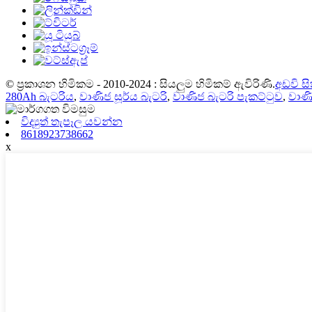
© ප්‍රකාශන හිමිකම - 2010-2024 : සියලුම හිමිකම් ඇවිරිණි.
අඩවි ස
280Ah බැටරිය
,
වාණිජ සූර්ය බැටරි
,
වාණිජ බැටරි පැකට්ටුව
,
වාණි
විද්‍යුත් තැපෑල යවන්න
8618923738662
x