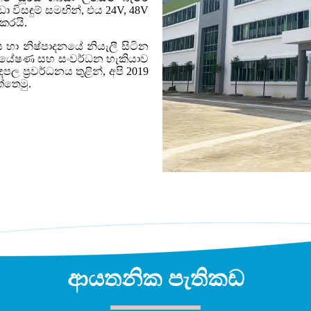
 විසඳුම් සමඟින්, එය 24V, 48V
කරයි.
ා නිෂ්පාදනයේ නියැලී සිටින
 පර්යේෂණ සහ සංවර්ධන හැකියාව
්‍රවර්ධනය තුළින්, අපි 2019
්තෙමු.
ආයතනික පැතිකඩ