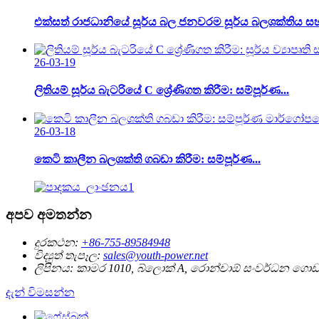
එක්සත් රාජධානියේ සූර්ය බල ජනවරම සූර්ය බලශක්තිය සහ බ
26-03-19
ලිතියම් සූර්ය බැටරියේ C ශ්‍රේණිගත කිරීම: සම්පූර්ණ...
26-03-18
කෙටි කාලීන බලශක්ති ගබඩා කිරීම: සම්පූර්ණ...
අපව අමතන්න
දුරකථන:
+86-755-89584948
විද්‍යුත් තැපෑල:
sales@youth-power.net
ලිපිනය:
කාමර 1010, බ්ලොක් A, රොන්චාඕ සංවර්ධන ගොඩනැග
දැන් විමසන්න