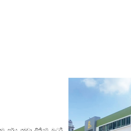
 සූර්ය ගබඩා ලිතියම් බැටරි