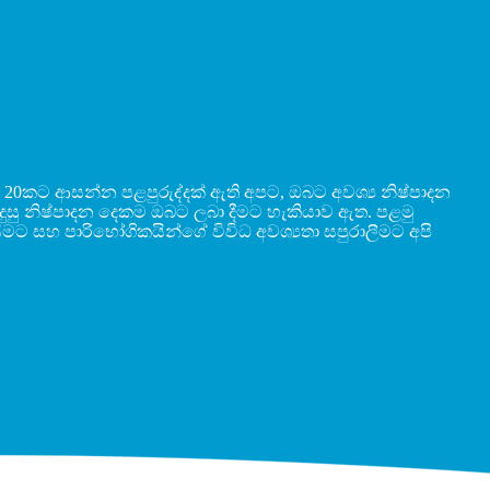
20කට ආසන්න පළපුරුද්දක් ඇති අපට, ඔබට අවශ්‍ය නිෂ්පාදන
ුදුසු නිෂ්පාදන දෙකම ඔබට ලබා දීමට හැකියාව ඇත. පළමු
ීමට සහ පාරිභෝගිකයින්ගේ විවිධ අවශ්‍යතා සපුරාලීමට අපි