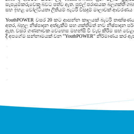
සැපයුම්කරුවෙකු බවට පත්ව ඇත. පුළුල් පරාසයක බලශක්ති ගබඩා
සහ ඉහළ වෝල්ටීයතා ලිතියම් බැටරි විසඳුම් මාලාවක් ආවරණය 
YouthPOWER වසර 20 කට ආසන්න කාලයක් බැටරි තාක්ෂණය හ
අතර, බහුල නිෂ්පාදන අත්දැකීම් සහ ශක්තිමත් නව නිෂ්පාදන
ඇත. වසර ගණනාවක වෙහෙස මහන්සි වී වැඩ කිරීම සහ වෙළඳපල ප
දී අපගේම සන්නාමයක් වන "YouthPOWER" නිර්මාණය කර ඇත