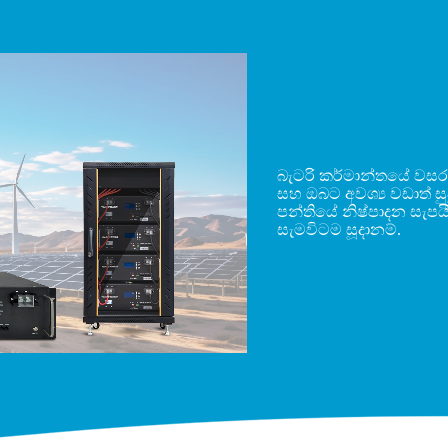
බැටරි කර්මාන්තයේ වසර 
සහ ඔබට අවශ්‍ය වඩාත් ස
පන්තියේ නිෂ්පාදන සැපය
සැමවිටම සූදානම්.