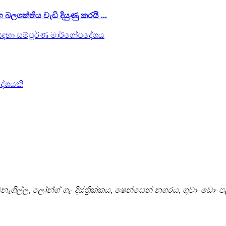
ලශක්තිය වැඩි දියුණු කරයි ...
ිල්ල, ලෝන්ග් ගැං දිස්ත්‍රික්කය, ෂෙන්සෙන් නගරය, ගුවාං ඩොං 