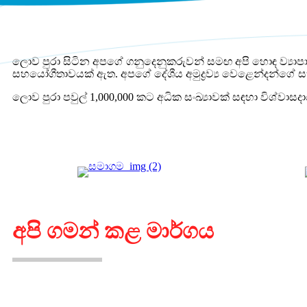
ලොව පුරා සිටින අපගේ ගනුදෙනුකරුවන් සමඟ අපි හොඳ ව්‍
සහයෝගීතාවයක් ඇත. අපගේ දේශීය අමුද්‍රව්‍ය වෙළෙන්දන්ගේ
ලොව පුරා පවුල් 1,000,000 කට අධික සංඛ්‍යාවක් සඳහා විශ්වා
අපි ගමන් කළ මාර්ගය