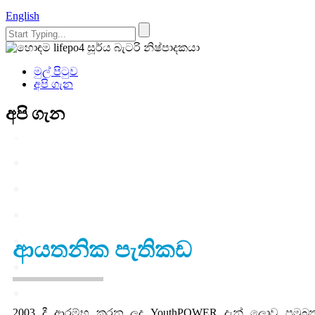
English
මුල් පිටුව
අපි ගැන
අපි ගැන
ආයතනික පැතිකඩ
2003 දී ආරම්භ කරන ලද YouthPOWER දැන් ලොව ප්‍රමුඛතම