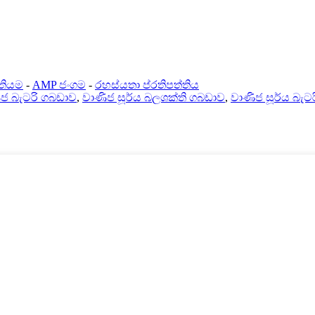
ිතියම
-
AMP ජංගම
-
රහස්යතා ප්රතිපත්තිය
ජ බැටරි ගබඩාව
,
වාණිජ සූර්ය බලශක්ති ගබඩාව
,
වාණිජ සූර්ය බැට