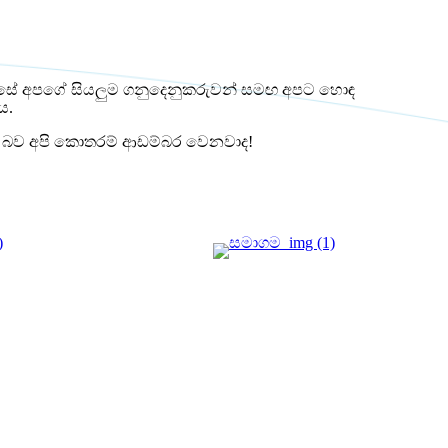
ස්සේ අපගේ සියලුම ගනුදෙනුකරුවන් සමඟ අපට හොඳ
ය.
 ඇති බව අපි කොතරම් ආඩම්බර වෙනවාද!