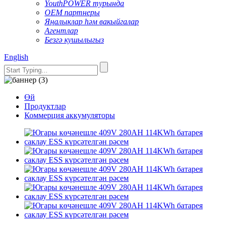
YouthPOWER турында
OEM партнеры
Яңалыклар һәм вакыйгалар
Агентлар
Безгә кушылыгыз
English
Өй
Продуктлар
Коммерция аккумуляторы