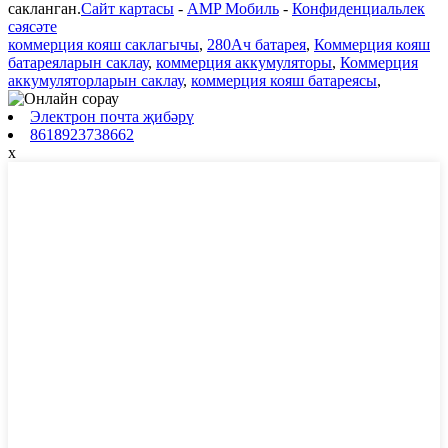
сакланган.
Сайт картасы
-
AMP Мобиль
-
Конфиденциальлек
сәясәте
коммерция кояш саклагычы
,
280Ач батарея
,
Коммерция кояш
батареяларын саклау
,
коммерция аккумуляторы
,
Коммерция
аккумуляторларын саклау
,
коммерция кояш батареясы
,
Электрон почта җибәрү
8618923738662
x