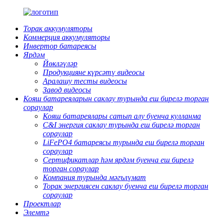
Торак аккумуляторы
Коммерция аккумуляторы
Инвертор батареясы
Ярдәм
Йөкләүләр
Продукцияне күрсәтү видеосы
Аралашу тесты видеосы
Завод видеосы
Кояш батареяларын саклау турында еш бирелә торган
сораулар
Кояш батареялары сатып алу буенча кулланма
C&I энергия саклау турында еш бирелә торган
сораулар
LiFePO4 батареясы турында еш бирелә торган
сораулар
Сертификатлар һәм ярдәм буенча еш бирелә
торган сораулар
Компания турында мәгълүмат
Торак энергиясен саклау буенча еш бирелә торган
сораулар
Проектлар
Элемтә