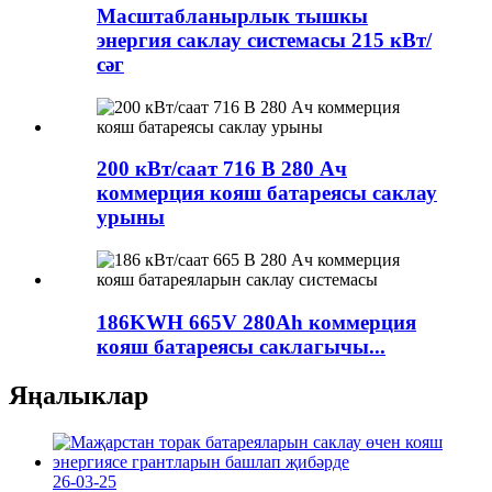
Масштабланырлык тышкы
энергия саклау системасы 215 кВт/
сәг
200 кВт/саат 716 В 280 Ач
коммерция кояш батареясы саклау
урыны
186KWH 665V 280Ah коммерция
кояш батареясы саклагычы...
Яңалыклар
26-03-25