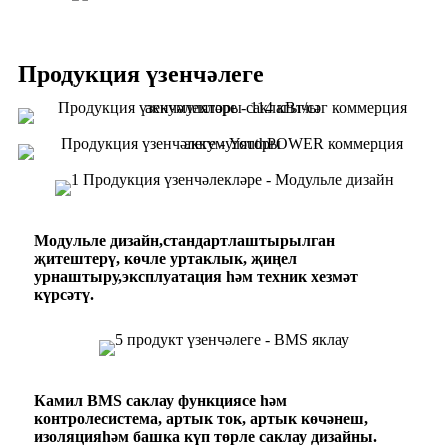
Продукция үзенчәлеге
Модульле дизайн
,
стандартлаштырылган
җитештерү,
көчле уртаклык, җиңел
урнаштыру,
эксплуатация һәм техник хезмәт
күрсәтү.
Камил BMS саклау функциясе һәм
контроле
система, артык ток, артык көчәнеш,
изоляция
һәм башка күп төрле саклау дизайны.