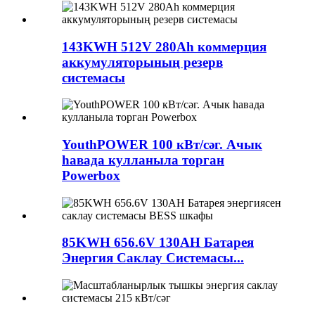
143KWH 512V 280Ah коммерция
аккумуляторының резерв
системасы
YouthPOWER 100 кВт/сәг. Ачык
һавада кулланыла торган
Powerbox
85KWH 656.6V 130AH Батарея
Энергия Саклау Системасы...