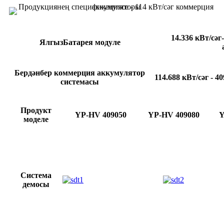
14.336 кВт/сәг
Ялгыз
Батарея модуле
Бердәнбер коммерция аккумулятор
114.688 кВт/сәг - 4
системасы
Продукт
YP-HV 409050
YP-HV 409080
Y
моделе
Система
демосы