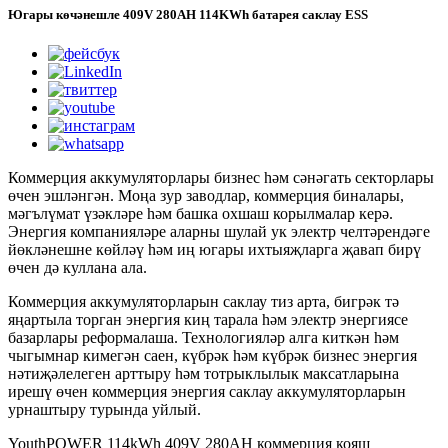
Югары көчәнешле 409V 280AH 114KWh батарея саклау ESS
Коммерция аккумуляторлары бизнес һәм сәнәгать секторлары
өчен эшләнгән. Моңа зур заводлар, коммерция биналары,
мәгълүмат үзәкләре һәм башка охшаш корылмалар керә.
Энергия компанияләре аларны шулай ук ​​электр челтәрендәге
йөкләнешне көйләү һәм иң югары ихтыяҗларга җавап бирү
өчен дә куллана ала.
Коммерция аккумуляторларын саклау тиз арта, бигрәк тә
яңартыла торган энергия киң тарала һәм электр энергиясе
базарлары реформалаша. Технологияләр алга киткән һәм
чыгымнар кимегән саен, күбрәк һәм күбрәк бизнес энергия
нәтиҗәлелеген арттыру һәм тотрыклылык максатларына
ирешү өчен коммерция энергия саклау аккумуляторларын
урнаштыру турында уйлый.
YouthPOWER 114kWh 409V 280AH коммерция кояш