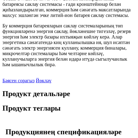
батареясы саклау системасы - гади кронштейннар белән
җиһазландырылган, коммерция һәм сәнәгать максатларында
махсус эшләнгән эчке литий-ион батарея саклау системасы.
Бу коммерция батареяларын саклау системаларының төп
функцияләренә энергия саклау, йөкләнешне тигезләү, резерв
энергия һәм электр базары ихтыяҗын көйләү керә. Алар
энергетика сәнәгатендә киң кулланылышка ия, шул исәптән
сәнәгать электр энергиясен куллану, коммерция биналары,
микрочелтәр системалары һәм челтәрне көйләү,
кулланучыларга энергия белән идарә итүдә сыгылучанлык
һәм ышанычлылык бирә.
Бәясен сорагыз
Йөкләү
Продукт детальләре
Продукт теглары
Продукциянең спецификацияләре