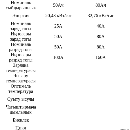
Номиналь
50Ач
80Ач
сыйдырышлык
Энергия
20,48 кВт/сәг
32,76 кВт/сәг
Номиналь
25А
40А
заряд тогы
Иң югары
50А
80А
заряд тогы
Номиналь
50А
80А
разряд тогы
Иң югары
100А
160А
разряд тогы
Зарядка
температурасы
Чыгару
температурасы
Оптималь
температура
Суыту ысулы
Чагыштырмача
дымлылык
Биеклек
Цикл