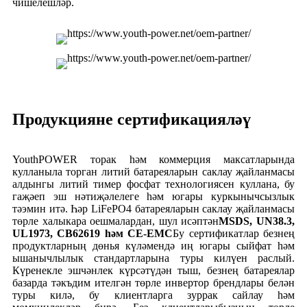
чишелешләр.
Продукцияне сертификацияләү
YouthPOWER торак һәм коммерция максатларында
кулланыла торган литий батареяларын саклау җайланмасы
алдынгы литий тимер фосфат технологиясен куллана, бу
гаҗәеп эш нәтиҗәлелеге һәм югары куркынычсызлык
тәэмин итә. Һәр LiFePO4 батареяларын саклау җайланмасы
төрле халыкара оешмалардан, шул исәптән
MSDS, UN38.3,
UL1973, CB62619 һәм CE-EMC
Бу сертификатлар безнең
продуктларның дөнья күләмендә иң югары сыйфат һәм
ышанычлылык стандартларына туры килүен раслый.
Күренекле эшчәнлек күрсәтүдән тыш, безнең батареялар
базарда тәкъдим ителгән төрле инвертор брендлары белән
туры килә, бу клиентларга зуррак сайлау һәм