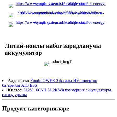
Литий-ионлы кабат зарядланучы
аккумулятор
Алдагысы:
YouthPOWER 3 фазалы HV инвертор
батареясы AIO ESS
Киләсе:
512V 100AH ​​51.2KWh коммерция аккумуляторы
саклау урыны
Продукт категорияләре