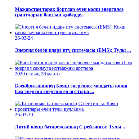
Маҗарстан торак йортлар өчен кояш энергиясе
грантларын башлап җибәрде...
26-03-24
Энергия белән идарә итү системасы (EMS): Тулы ...
2020 елның 26 ​​марты
Бөекбританиянең Кояш энергиясе мандаты кояш
һәм энергия энергиясен арттыра ...
26-03-19
Литий кояш батареясының C рейтингы: Тулы...