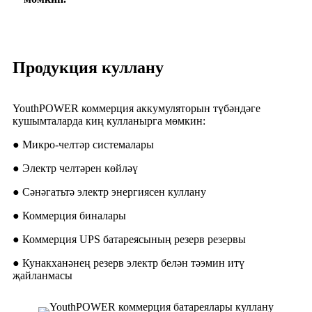
Продукция куллану
YouthPOWER коммерция аккумуляторын түбәндәге
кушымталарда киң кулланырга мөмкин:
● Микро-челтәр системалары
● Электр челтәрен көйләү
● Сәнәгатьтә электр энергиясен куллану
● Коммерция биналары
● Коммерция UPS батареясының резерв резервы
● Кунакханәнең резерв электр белән тәэмин итү
җайланмасы