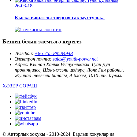
26-03-18
Кыска вакытлы энергия саклау: тулы...
Безнең белән элемтәгә керегез
Телефон:
+86-755-89584948
Электрон почта:
sales@youth-power.net
Адрес:
Кытай Халык Республикасы, Гуан Дун
провинциясе, Шэньчжэнь шәһәре, Лонг Ган районы,
Жунчао төзелеш бинасы, А блогы, 1010 нчы бүлмә.
ХӘЗЕР СОРАШ
© Авторлык хокукы - 2010-2024: Барлык хокуклар да