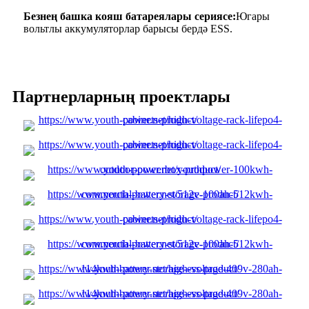
Безнең башка кояш батареялары сериясе:
Югары
вольтлы аккумуляторлар барысы бердә ESS.
Партнерларның проектлары