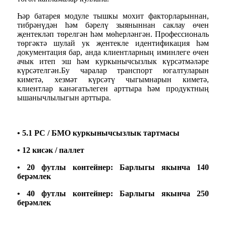
Һәр батарея модуле тышкы мохит факторларыннан,
тибрәнүдән һәм бәрелү зыяныннан саклау өчен
җентекләп төрелгән һәм мөһерләнгән. Профессиональ
төргәктә шулай ук ​​җентекле идентификация һәм
документация бар, анда клиентларның иминлеге өчен
ачык итеп эш һәм куркынычсызлык күрсәтмәләре
күрсәтелгән.
Бу чаралар транспорт югалтуларын
киметә, хезмәт күрсәтү чыгымнарын киметә,
клиентлар канәгатьлеген арттыра һәм продуктның
ышанычлылыгын арттыра.
• 5.1 PC / БМО куркынычсызлык тартмасы
• 12 кисәк / паллет
• 20 футлы контейнер: Барлыгы якынча 140
берәмлек
• 40 футлы контейнер: Барлыгы якынча 250
берәмлек