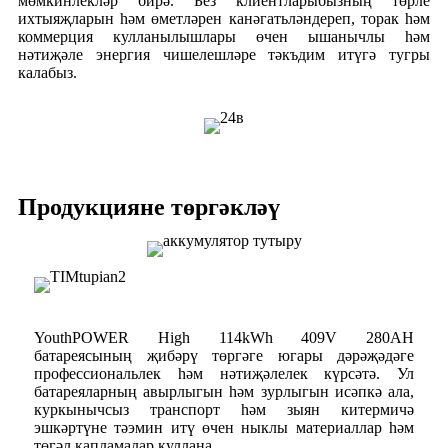
мөмкинлекләр бирә. Без клиентларыбызның төрле
ихтыяҗларын һәм өметләрен канәгатьләндереп, торак һәм
коммерция кулланылышлары өчен ышанычлы һәм
нәтиҗәле энергия чишелешләре тәкъдим итүгә тугры
калабыз.
Продукцияне төргәкләү
YouthPOWER High 114kWh 409V 280AH
батареясының җибәрү төргәге югары дәрәҗәдәге
профессиональлек һәм нәтиҗәлелек күрсәтә. Ул
батареяларның авырлыгын һәм зурлыгын исәпкә ала,
куркынычсыз транспорт һәм зыян китермичә
эшкәртүне тәэмин итү өчен ныклы материаллар һәм
төгәл капламалар куллана.