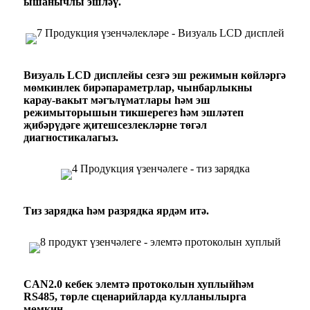
ышанычлы эшләү.
Визуаль L
C
D дисплейы сезгә эш режимын көйләргә
мөмкинлек бирә
параметрлар, чынбарлыкны
карау
-
вакыт мәгълүматлары һәм эш
режимы
торышын тикшерегез һәм эшләтеп
җибәрүдәге җитешсезлекләрне төгәл
диагностикалагыз.
Тиз зарядка һәм разрядка ярдәм итә.
CAN2.0 кебек элемтә протоколын хуплый
һәм
RS485,
төрле сценарийларда кулланылырга
мөмкин
.