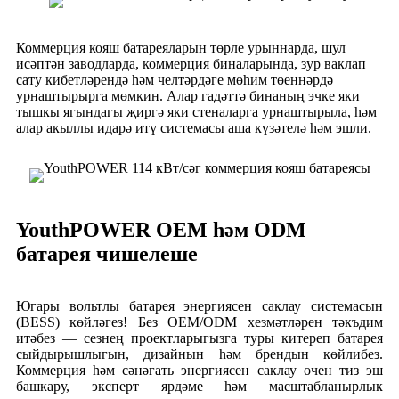
Коммерция кояш батареяларын төрле урыннарда, шул
исәптән заводларда, коммерция биналарында, зур ваклап
сату кибетләрендә һәм челтәрдәге мөһим төеннәрдә
урнаштырырга мөмкин. Алар гадәттә бинаның эчке яки
тышкы ягындагы җиргә яки стеналарга урнаштырыла, һәм
алар акыллы идарә итү системасы аша күзәтелә һәм эшли.
YouthPOWER OEM һәм ODM
батарея чишелеше
Югары вольтлы батарея энергиясен саклау системасын
(BESS) көйләгез! Без OEM/ODM хезмәтләрен тәкъдим
итәбез — сезнең проектларыгызга туры китереп батарея
сыйдырышлыгын, дизайнын һәм брендын көйлибез.
Коммерция һәм сәнәгать энергиясен саклау өчен тиз эш
башкару, эксперт ярдәме һәм масштабланырлык