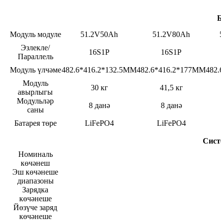
Модуль модуле
51.2V50Ah
51.2V80Ah
Эзлекле/
16S1P
16S1P
Параллель
Модуль үлчәме
482.6*416.2*132.5ММ
482.6*416.2*177MM
482
Модуль
30 кг
41,5 кг
авырлыгы
Модульләр
8 данә
8 данә
саны
Батарея төре
LiFePO4
LiFePO4
Сист
Номиналь
көчәнеш
Эш көчәнеше
диапазоны
Зарядка
көчәнеше
Йөзүче заряд
көчәнеше