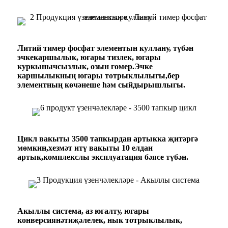
Литий тимер фосфат элементын куллану, түбән
эчке
каршылык, югары тизлек, югары
куркынычсызлык, озын гомер.
Эчке
каршылыкның югары тотрыклылыгы,
бер
элементның көчәнеше һәм сыйдырышлыгы.
Цикл вакыты 3500 тапкырдан артыкка җитәргә
мөмкин
,
хезмәт итү вакыты 10 елдан
артык
,
комплекслы эксплуатация бәясе түбән.
Акыллы система, аз югалту, югары
конверсия
нәтиҗәлелек, нык тотрыклылык,