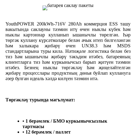
YouthPOWER 200kWh-716V 280Ah коммерция ESS ташу
вакытында саклауны тәэмин итү өчен ныклы күбек һәм
ныклы картоннар кулланып ышанычлы төрелгән. Һәр
төргәк куллану күрсәтмәләре белән ачык итеп билгеләнгән
һәм халыкара җибәрү өчен UN38.3 һәм MSDS
стандартларына туры килә. Нәтиҗәле логистика белән без
тиз һәм ышанычлы җибәрү тәкъдим итәбез, батареяның
клиентларга тиз һәм куркынычсыз барып җитүен тәэмин
итәбез. Безнең ныклы төргәкләү һәм җиңеләйтелгән
җибәрү процесслары продуктның дөнья буйлап куллануга
әзер булган идеаль хәлдә килүен тәэмин итә.
Төргәкләү турында мәгълүмат:
• 1 берәмлек / БМО куркынычсызлык
тартмасы
• 12 берәмлек / паллет