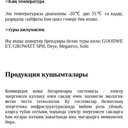
⭐
Киң температура
Эш температурасы диапазоны -20℃ дан 55℃ га кадәр,
разрядлау сыйфаты һәм цикл гомере бик яхшы.
⭐
туры килүчәнлек
Иң яхшы инвертер брендлары белән туры килә: GOODWE
ET, GROWATT SPH, Deye, Megarevo, Solis
Продукция кушымталары
Коммерция кояш батареялары системасы - электр
энергиясен куллану өчен саклау өчен эшләнгән экологик
яктан чиста технология. Бу системалар бизнесның
энергетика инфраструктурасында мөһим роль уйный,
аларга түбән ихтыяҗ чорында электр энергиясен сакларга
һәм югары ихтыяҗ вакытында аны чыгарырга мөмкинлек
бирә.