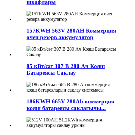
шкафлары
157KWH 563V 280AH Коммерция
өчен резерв аккумулятор
85 кВт/сәг 307 В 280 Ач Кояш
Батареясы Саклау
186KWH 665V 280Ah коммерция
кояш батареясы саклагычы...