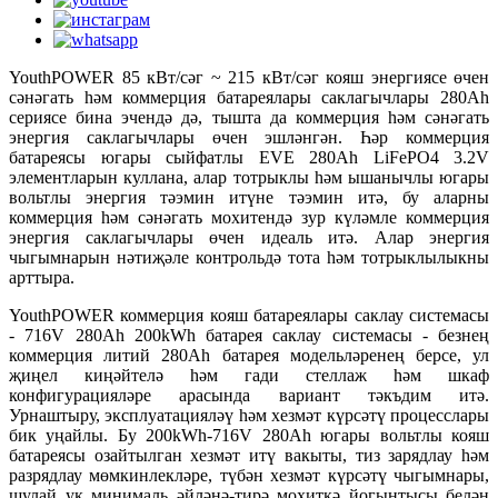
YouthPOWER 85 кВт/сәг ~ 215 кВт/сәг кояш энергиясе өчен
сәнәгать һәм коммерция батареялары саклагычлары 280Ah
сериясе бина эчендә дә, тышта да коммерция һәм сәнәгать
энергия саклагычлары өчен эшләнгән. Һәр коммерция
батареясы югары сыйфатлы EVE 280Ah LiFePO4 3.2V
элементларын куллана, алар тотрыклы һәм ышанычлы югары
вольтлы энергия тәэмин итүне тәэмин итә, бу аларны
коммерция һәм сәнәгать мохитендә зур күләмле коммерция
энергия саклагычлары өчен идеаль итә. Алар энергия
чыгымнарын нәтиҗәле контрольдә тота һәм тотрыклылыкны
арттыра.
YouthPOWER коммерция кояш батареялары саклау системасы
- 716V 280Ah 200kWh батарея саклау системасы - безнең
коммерция литий 280Ah батарея модельләренең берсе, ул
җиңел киңәйтелә һәм гади стеллаж һәм шкаф
конфигурацияләре арасында вариант тәкъдим итә.
Урнаштыру, эксплуатацияләү һәм хезмәт күрсәтү процесслары
бик уңайлы. Бу 200kWh-716V 280Ah югары вольтлы кояш
батареясы озайтылган хезмәт итү вакыты, тиз зарядлау һәм
разрядлау мөмкинлекләре, түбән хезмәт күрсәтү чыгымнары,
шулай ук ​​минималь әйләнә-тирә мохиткә йогынтысы белән