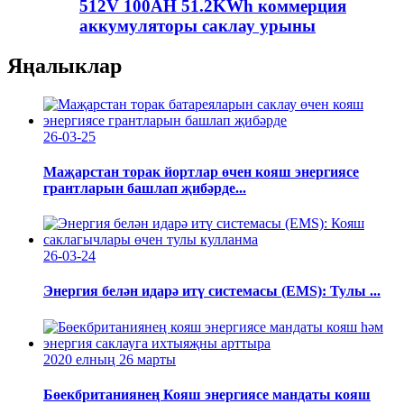
512V 100AH ​​51.2KWh коммерция
аккумуляторы саклау урыны
Яңалыклар
26-03-25
Маҗарстан торак йортлар өчен кояш энергиясе
грантларын башлап җибәрде...
26-03-24
Энергия белән идарә итү системасы (EMS): Тулы ...
2020 елның 26 ​​марты
Бөекбританиянең Кояш энергиясе мандаты кояш