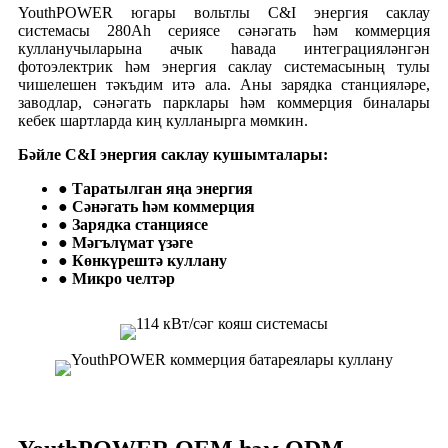
YouthPOWER югары вольтлы C&I энергия саклау
системасы 280Ah сериясе сәнәгать һәм коммерция
кулланучыларына ачык һавада интеграцияләнгән
фотоэлектрик һәм энергия саклау системасының тулы
чишелешен тәкъдим итә ала. Аны зарядка станцияләре,
заводлар, сәнәгать парклары һәм коммерция биналары
кебек шартларда киң кулланырга мөмкин.
Бәйле C&I энергия саклау кушымталары:
● Таратылган яңа энергия
● Сәнәгать һәм коммерция
● Зарядка станциясе
● Мәгълүмат үзәге
● Көнкүрештә куллану
● Микро челтәр