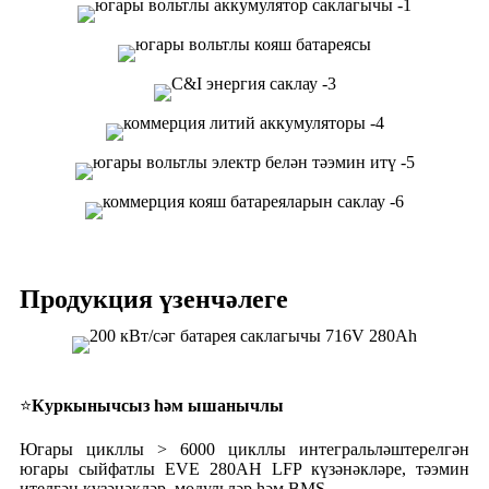
Продукция үзенчәлеге
⭐
Куркынычсыз һәм ышанычлы
Югары цикллы > 6000 цикллы интегральләштерелгән
югары сыйфатлы EVE 280AH LFP күзәнәкләре, тәэмин
ителгән күзәнәкләр, модульләр һәм BMS.