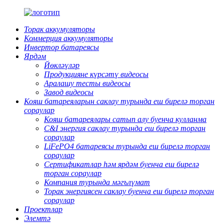
Торак аккумуляторы
Коммерция аккумуляторы
Инвертор батареясы
Ярдәм
Йөкләүләр
Продукцияне күрсәтү видеосы
Аралашу тесты видеосы
Завод видеосы
Кояш батареяларын саклау турында еш бирелә торган
сораулар
Кояш батареялары сатып алу буенча кулланма
C&I энергия саклау турында еш бирелә торган
сораулар
LiFePO4 батареясы турында еш бирелә торган
сораулар
Сертификатлар һәм ярдәм буенча еш бирелә
торган сораулар
Компания турында мәгълүмат
Торак энергиясен саклау буенча еш бирелә торган
сораулар
Проектлар
Элемтә