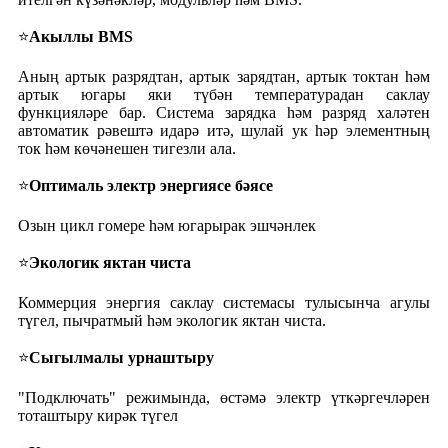
⭐
Акыллы BMS
Аның артык разрядтан, артык зарядтан, артык токтан һәм
артык югары яки түбән температурадан саклау
функцияләре бар. Система зарядка һәм разряд халәтен
автоматик рәвештә идарә итә, шулай ук ​​һәр элементның
ток һәм көчәнешен тигезли ала.
⭐
Оптималь электр энергиясе бәясе
Озын цикл гомере һәм югарырак эшчәнлек
⭐
Экологик яктан чиста
Коммерция энергия саклау системасы тулысынча агулы
түгел, пычратмый һәм экологик яктан чиста.
⭐
Сыгылмалы урнаштыру
"Подключать" режимында, өстәмә электр үткәргечләрен
тоташтыру кирәк түгел