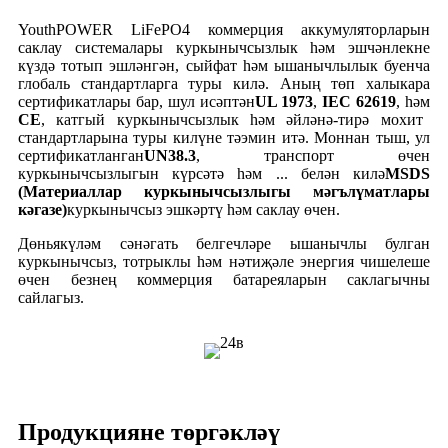
YouthPOWER LiFePO4 коммерция аккумуляторларын
саклау системалары куркынычсызлык һәм эшчәнлекне
күздә тотып эшләнгән, сыйфат һәм ышанычлылык буенча
глобаль стандартларга туры килә. Аның төп халыкара
сертификатлары бар, шул исәптән
UL 1973
,
IEC 62619
, һәм
CE
, катгый куркынычсызлык һәм әйләнә-тирә мохит
стандартларына туры килүне тәэмин итә. Моннан тыш, ул
сертификатланган
UN38.3
, транспорт өчен
куркынычсызлыгын күрсәтә һәм ... белән килә
MSDS
(Материаллар куркынычсызлыгы мәгълүматлары
кәгазе)
куркынычсыз эшкәртү һәм саклау өчен.
Дөньякүләм сәнәгать белгечләре ышанычлы булган
куркынычсыз, тотрыклы һәм нәтиҗәле энергия чишелеше
өчен безнең коммерция батареяларын саклагычны
сайлагыз.
Продукцияне төргәкләү