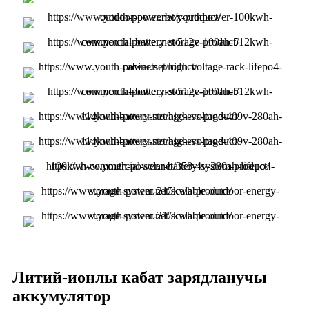
Литий-ионлы кабат зарядланучы
аккумулятор