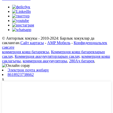
© Авторлык хокукы - 2010-2024: Барлык хокуклар да
сакланган.
Сайт картасы
-
AMP Мобиль
-
Конфиденциальлек
сәясәте
коммерция кояш батареясы
,
Коммерция кояш батареяларын
саклау
,
Коммерция аккумуляторларын саклау
,
коммерция кояш
саклагычы
,
коммерция аккумуляторы
,
280Ач батарея
,
Электрон почта җибәрү
8618923738662
x