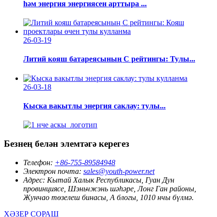
һәм энергия энергиясен арттыра ...
26-03-19
Литий кояш батареясының C рейтингы: Тулы...
26-03-18
Кыска вакытлы энергия саклау: тулы...
Безнең белән элемтәгә керегез
Телефон:
+86-755-89584948
Электрон почта:
sales@youth-power.net
Адрес:
Кытай Халык Республикасы, Гуан Дун
провинциясе, Шэньчжэнь шәһәре, Лонг Ган районы,
Жунчао төзелеш бинасы, А блогы, 1010 нчы бүлмә.
ХӘЗЕР СОРАШ