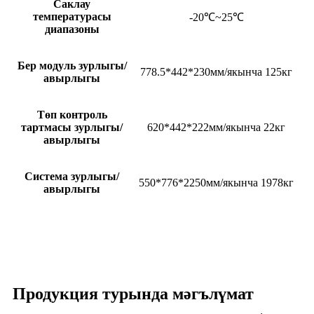
Саклау
температурасы
-20℃~25℃
диапазоны
Бер модуль зурлыгы/
778.5*442*230мм/якынча 125кг
авырлыгы
Төп контроль
тартмасы зурлыгы/
620*442*222мм/якынча 22кг
авырлыгы
Система зурлыгы/
550*776*2250мм/якынча 1978кг
авырлыгы
Продукция турында мәгълүмат