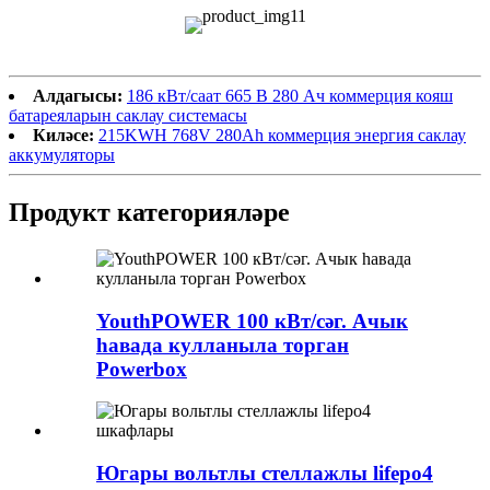
Алдагысы:
186 кВт/саат 665 В 280 Ач коммерция кояш
батареяларын саклау системасы
Киләсе:
215KWH 768V 280Ah коммерция энергия саклау
аккумуляторы
Продукт категорияләре
YouthPOWER 100 кВт/сәг. Ачык
һавада кулланыла торган
Powerbox
Югары вольтлы стеллажлы lifepo4