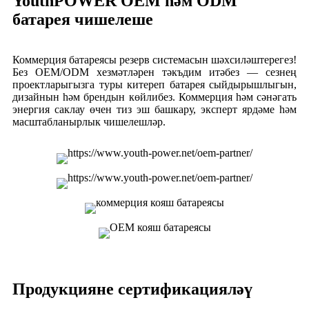
YouthPOWER OEM һәм ODM
батарея чишелеше
Коммерция батареясы резерв системасын шәхсиләштерегез!
Без OEM/ODM хезмәтләрен тәкъдим итәбез — сезнең
проектларыгызга туры китереп батарея сыйдырышлыгын,
дизайнын һәм брендын көйлибез. Коммерция һәм сәнәгать
энергия саклау өчен тиз эш башкару, эксперт ярдәме һәм
масштабланырлык чишелешләр.
Продукцияне сертификацияләү