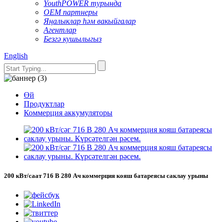
YouthPOWER турында
OEM партнеры
Яңалыклар һәм вакыйгалар
Агентлар
Безгә кушылыгыз
English
Өй
Продуктлар
Коммерция аккумуляторы
200 кВт/саат 716 В 280 Ач коммерция кояш батареясы саклау урыны