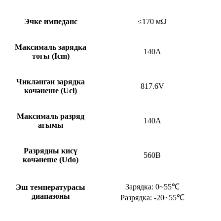
Эчке импеданс
≤170 мΩ
Максималь зарядка
140А
тогы (Icm)
Чикләнгән зарядка
817.6V
көчәнеше (Ucl)
Максималь разряд
140А
агымы
Разрядны кисү
560В
көчәнеше (Udo)
Зарядка: 0~55℃
Эш температурасы
диапазоны
Разрядка: -20~55℃