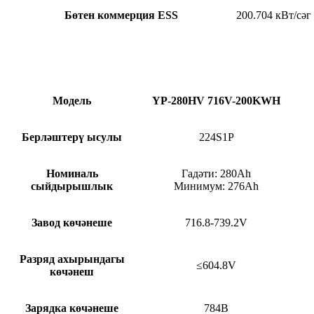
Бөтен коммерция ESS
200.704 кВт/сәг
Модель
YP-280HV 716V-200KWH
Берләштерү ысулы
224S1P
Номиналь
Гадәти: 280Ah
сыйдырышлык
Минимум: 276Ah
Завод көчәнеше
716.8-739.2V
Разряд ахырындагы
≤604.8V
көчәнеш
Зарядка көчәнеше
784В