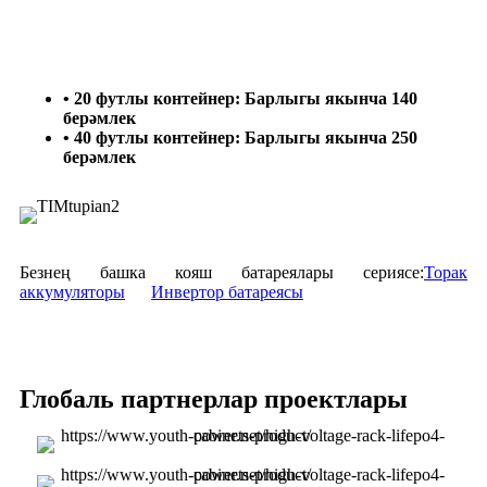
• 20 футлы контейнер: Барлыгы якынча 140
берәмлек
• 40 футлы контейнер: Барлыгы якынча 250
берәмлек
Безнең башка кояш батареялары сериясе:
Торак
аккумуляторы
Инвертор батареясы
Глобаль партнерлар проектлары