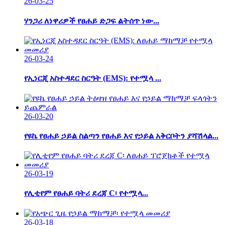
26-03-25
ሃንጋሪ ለነዋሪዎች የፀሐይ ድጋፍ ልትሰጥ ነው...
26-03-24
የኢነርጂ አስተዳደር ስርዓት (EMS): የተሟላ ...
26-03-20
የዩኬ የፀሐይ ኃይል ስልጣን የፀሐይ እና የኃይል አቅርቦትን ያሻሽላል...
26-03-19
የሊቲየም የፀሐይ ባትሪ ደረጃ C፡ የተሟላ...
26-03-18