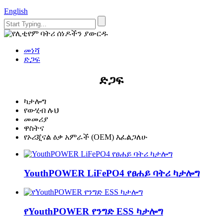
English
መነሻ
ድጋፍ
ድጋፍ
ካታሎግ
የውሂብ ሉህ
መመሪያ
ዋስትና
የኦሪጂናል ዕቃ አምራች (OEM) እፈልጋለሁ
YouthPOWER LiFePO4 የፀሐይ ባትሪ ካታሎግ
የYouthPOWER የንግድ ESS ካታሎግ