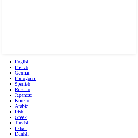
English
French
German
Portuguese
Spanish
Russian
Japanese
Korean
Arabic
Irish
Greek
Turkish
Italian
Danish