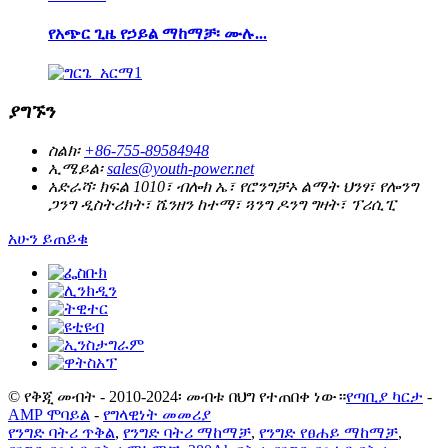
የአጭር ጊዜ የኃይል ማከማቻ፡ ሙሉ...
ያግኙን
ስልክ፡
+86-755-89584948
ኢሜይል፡
sales@youth-power.net
አድራሻ፡
ክፍል 1010፣ ብሎክ ኤ፣ የሮንግቻኦ ልማት ህንፃ፣ የሎንግ
ጋንግ ዲስትሪክት፣ ሼንዘን ከተማ፣ ጓንግ ዶንግ ግዛት፣ ፕሪሲፒ
አሁን ይጠይቁ
© የቅጂ መብት - 2010-2024፡ መብቱ በህግ የተጠበቀ ነው።
የጣቢያ ካርታ
-
AMP ሞባይል
-
የግላዊነት መመሪያ
የንግድ ባትሪ ጥቅል
,
የንግድ ባትሪ ማከማቻ
,
የንግድ የፀሐይ ማከማቻ
,