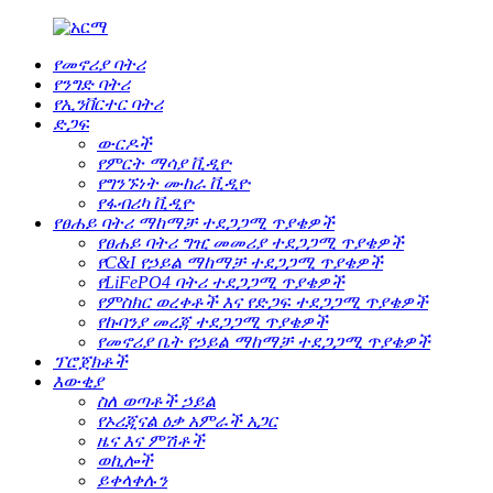
የመኖሪያ ባትሪ
የንግድ ባትሪ
የኢንቨርተር ባትሪ
ድጋፍ
ውርዶች
የምርት ማሳያ ቪዲዮ
የግንኙነት ሙከራ ቪዲዮ
የፋብሪካ ቪዲዮ
የፀሐይ ባትሪ ማከማቻ ተደጋጋሚ ጥያቄዎች
የፀሐይ ባትሪ ግዢ መመሪያ ተደጋጋሚ ጥያቄዎች
የC&I የኃይል ማከማቻ ተደጋጋሚ ጥያቄዎች
የLiFePO4 ባትሪ ተደጋጋሚ ጥያቄዎች
የምስክር ወረቀቶች እና የድጋፍ ተደጋጋሚ ጥያቄዎች
የኩባንያ መረጃ ተደጋጋሚ ጥያቄዎች
የመኖሪያ ቤት የኃይል ማከማቻ ተደጋጋሚ ጥያቄዎች
ፕሮጀክቶች
እውቂያ
ስለ ወጣቶች ኃይል
የኦሪጂናል ዕቃ አምራች አጋር
ዜና እና ምሽቶች
ወኪሎች
ይቀላቀሉን