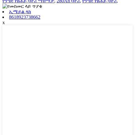
የንግድ የፀሐይ ባትሪ ማከማቻ
,
280Ah ባትሪ
,
የንግድ የፀሐይ ባትሪ
,
ኢሜይል ላክ
8618923738662
x