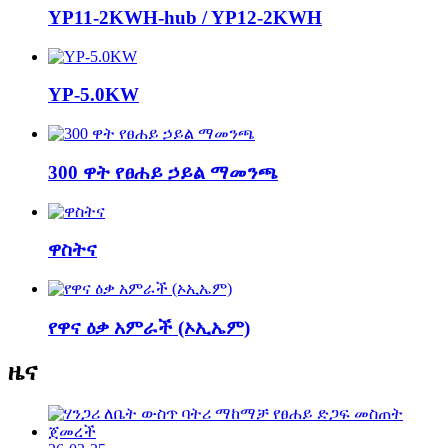
YP11-2KWH-hub / YP12-2KWH
YP-5.0KW
300 ዋት የፀሐይ ኃይል ማመንጫ
ዋስትና
የዋና ዕቃ አምራች (ኦኢኤም)
ዜና