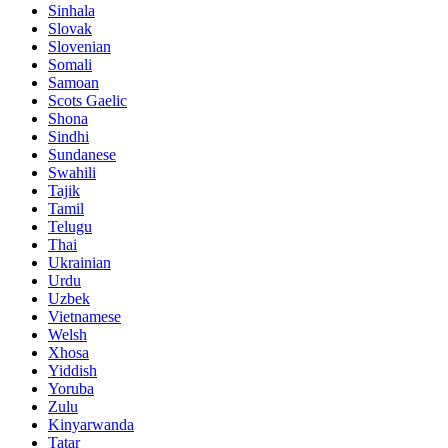
Sinhala
Slovak
Slovenian
Somali
Samoan
Scots Gaelic
Shona
Sindhi
Sundanese
Swahili
Tajik
Tamil
Telugu
Thai
Ukrainian
Urdu
Uzbek
Vietnamese
Welsh
Xhosa
Yiddish
Yoruba
Zulu
Kinyarwanda
Tatar