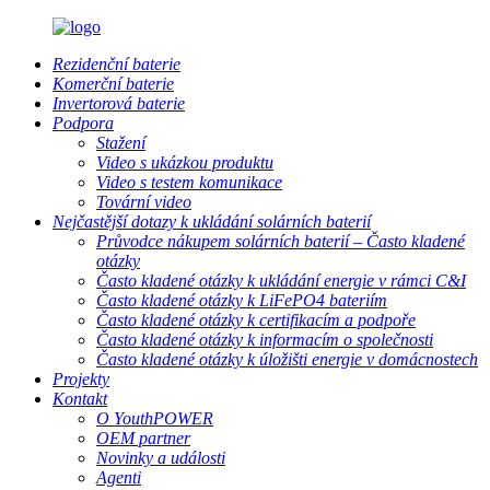
Rezidenční baterie
Komerční baterie
Invertorová baterie
Podpora
Stažení
Video s ukázkou produktu
Video s testem komunikace
Tovární video
Nejčastější dotazy k ukládání solárních baterií
Průvodce nákupem solárních baterií – Často kladené
otázky
Často kladené otázky k ukládání energie v rámci C&I
Často kladené otázky k LiFePO4 bateriím
Často kladené otázky k certifikacím a podpoře
Často kladené otázky k informacím o společnosti
Často kladené otázky k úložišti energie v domácnostech
Projekty
Kontakt
O YouthPOWER
OEM partner
Novinky a události
Agenti