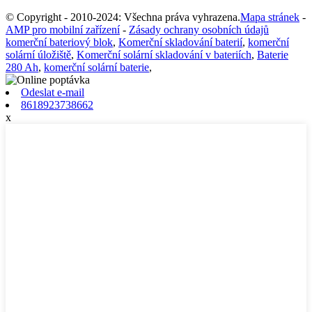
© Copyright - 2010-2024: Všechna práva vyhrazena.
Mapa stránek
-
AMP pro mobilní zařízení
-
Zásady ochrany osobních údajů
komerční bateriový blok
,
Komerční skladování baterií
,
komerční
solární úložiště
,
Komerční solární skladování v bateriích
,
Baterie
280 Ah
,
komerční solární baterie
,
Odeslat e-mail
8618923738662
x