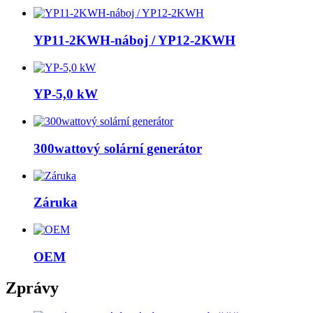
YP11-2KWH-náboj / YP12-2KWH
YP-5,0 kW
300wattový solární generátor
Záruka
OEM
Zprávy